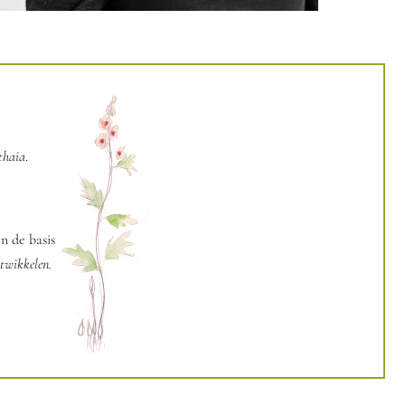
thaia
.
n de basis
ntwikkelen.