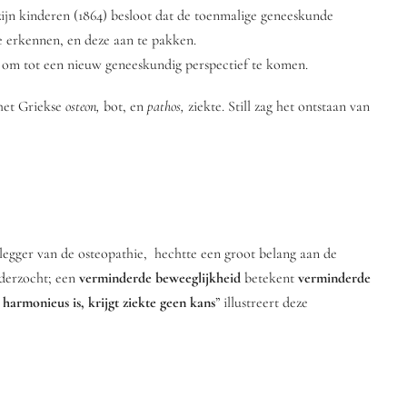
zijn kinderen (1864) besloot dat de toenmalige geneeskunde
te erkennen, en deze aan te pakken.
am, om tot een nieuw geneeskundig perspectief te komen.
het Griekse
osteon,
bot, en
pathos,
ziekte. Still zag het ontstaan van
ndlegger van de osteopathie, hechtte een groot belang aan de
nderzocht; een
verminderde beweeglijkheid
betekent
verminderde
harmonieus is, krijgt ziekte geen kans
” illustreert deze