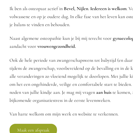
Ik ben als osteopaat actief in
Bevel, Nijlen
.
Iedereen is welkom
. V
volwassene en op je oudere dag. In elke fase van het leven kan os
je balans te vinden en behouden.
Naast algemene osteopathie kun je bij mij terecht voor
gynaecolo
aandacht voor
vrouwengezondheid.
Ook de hele periode van zwangerschapswens tot babytijd (en daarna)
tijdens de zwangerschap, voorbereidend op de bevalling en in de 
alle veranderingen zo vloeiend mogelijk te doorlopen. Met jullie ki
om het een ongehinderde, veilige en comfortabele start te bieden.
noden van jullie kindje aan. Je mag mij vragen
aan huis
te komen, z
bijkomende organisatiestress in de eerste levensweken.
Van harte welkom om mijn werk en website te verkennen.
Maak een afspraak