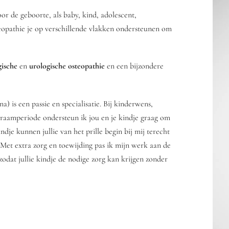
oor de geboorte, als baby, kind, adolescent,
teopathie je op verschillende vlakken ondersteunen om
gische
en
urologische osteopathie
en een bijzondere
 is een passie en specialisatie. Bij kinderwens,
kraamperiode ondersteun ik jou en je kindje graag om
ndje kunnen jullie van het prille begin bij mij terecht
 Met extra zorg en toewijding pas ik mijn werk aan de
odat jullie kindje de nodige zorg kan krijgen zonder