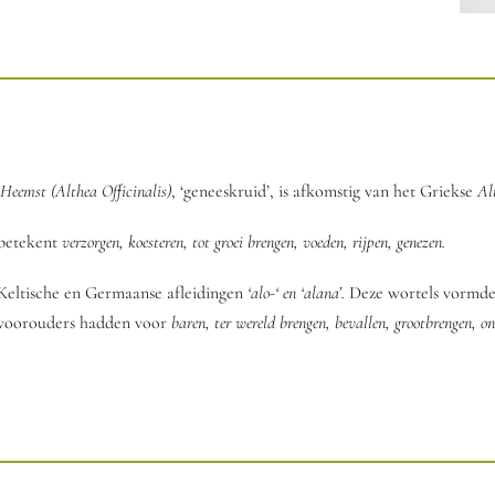
Heemst (Althea Officinalis)
, ‘geneeskruid’, is afkomstig van het Griekse
Al
 betekent
verzorgen, koesteren, tot groei brengen, voeden, rijpen, genezen.
 Keltische en Germaanse afleidingen
‘alo-‘ en ‘alana’.
Deze wortels vormde
 voorouders hadden voor
baren, ter wereld brengen, bevallen, grootbrengen, o