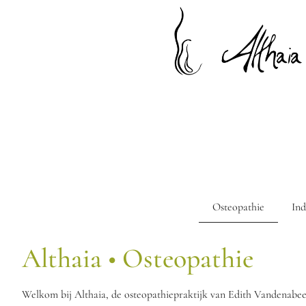
Osteopathie
Ind
Althaia • Osteopathie
Welkom bij Althaia, de osteopathiepraktijk van Edith Vandenabee