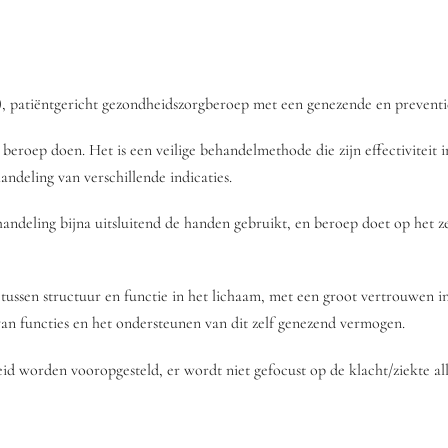
t), patiëntgericht gezondheidszorgberoep met een genezende en preventi
eroep doen. Het is een veilige behandelmethode die zijn effectiviteit i
ndeling van verschillende indicaties.
ehandeling bijna uitsluitend de handen gebruikt, en beroep doet op het
tussen structuur en functie in het lichaam, met een groot vertrouwen i
van functies en het ondersteunen van dit zelf genezend vermogen.
id worden vooropgesteld, er wordt niet gefocust op de klacht/ziekte al