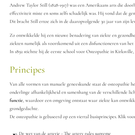
Andrew Taylor Still (1828-1917) was een Amerikaans arts die doorh
effectiviteit miste en soms zelfs schadelijk was. Hij vond dat de 
Dit bracht Still ertoe zich in de daaropvolgende 30 jaar van zijn 
Zo ontwikkelde hij een nieuwe benadering van ziekte en gezondhei
ziekten namelijk als voortkomend uit een disfunctioneren van het 
In 1892 stichtte hij de eerste school voor Osteopathie in Kirksville,
Principes
Van alle vormen van manuele geneeskunde staat de osteopathie het
onderlinge afhankelijkheid en samenhang van de verschillende li
functie
, waardoor een omgeving ontstaat waar ziekte kan ontwikkel
grondgedachte.
De osteopathie is gebaseerd op een viertal basisprincipes. Klik voo
1. De wet van de arterie - The artery rules supreme