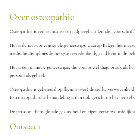
Over osteopathie
Osteopathie is een rechtstreeks raadpleegbaar (zonder voorschrif
Het is de niet-conventionele geneeswijze waarop Belgen het meest b
medische disciplines de hoogste tevredenheidsgraad kent in de beha
Het is een manuele geneeswijze, die voor zowel diagnostiek als b
persoon als geheel.
Osteopathie is gebaseerd op (kennis over) de sterke verwevenheid 
Een osteopathische behandeling is dan ook gericht op het herstel 
De persoon, diens globale gezondheid en eigen verantwoordelijkhe
Ontstaan