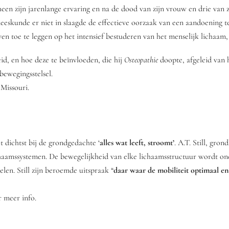
een zijn jarenlange ervaring en na de dood van zijn vrouw en drie van 
geneeskunde er niet in slaagde de effectieve oorzaak van een aandoening 
leven toe te leggen op het intensief bestuderen van het menselijk licha
d, en hoe deze te beïnvloeden, die hij
Osteopathie
doopte, afgeleid van 
bewegingsstelsel.
 Missouri.
 dichtst bij de grondgedachte ‘
alles wat leeft, stroomt’
. A.T. Still, gro
chaamssystemen. De bewegelijkheid van elke lichaamsstructuur wordt o
en. Still zijn beroemde uitspraak “
daar waar de mobiliteit optimaal en 
r meer info.