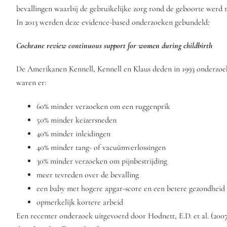
bevallingen waarbij de gebruikelijke zorg rond de geboorte werd 
In 2013 werden deze evidence-based onderzoeken gebundeld:
Cochrane review continuous support for women during childbirth
De Amerikanen Kennell, Kennell en Klaus deden in 1993 onderzoek
waren er:
60% minder verzoeken om een ruggenprik
50% minder keizersneden
40% minder inleidingen
40% minder tang- of vacuümverlossingen
30% minder verzoeken om pijnbestrijding
meer tevreden over de bevalling
een baby met hogere apgar-score en een betere gezondheid
opmerkelijk kortere arbeid
Een recenter onderzoek uitgevoerd door Hodnett, E.D. et al. (200