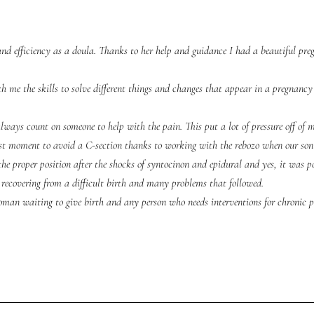
and efficiency as a doula. Thanks to her help and guidance I had a beautiful pr
 me the skills to solve different things and changes that appear in a pregnancy
ways count on someone to help with the pain. This put a lot of pressure off of 
t moment to avoid a C-section thanks to working with the rebozo when our son ch
e proper position after the shocks of syntocinon and epidural and yes, it was po
 recovering from a difficult birth and many problems that followed.
man waiting to give birth and any person who needs interventions for chronic p