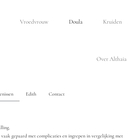
Vroedvrouw
Doula
Kruiden
Over Althaia
enissen
Edith
Contact
ling.
r vaak gepaard met complicaties en ingrepen in vergelijking met