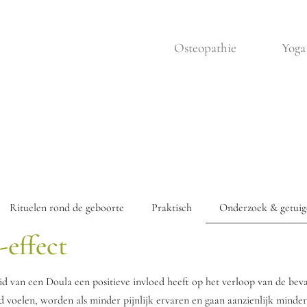
Osteopathie
Yoga
Rituelen rond de geboorte
Praktisch
Onderzoek & getuig
effect
 van een Doula een positieve invloed heeft op het verloop van de beval
nd voelen, worden als minder pijnlijk ervaren en gaan aanzienlijk minde