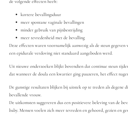
de volgende effecten heeft:
kortere bevallingsduur
meer spontane vaginale bevallingen
minder gebruik van pijnbestrijding
meer tevredenheid met de bevalling
Deze effecten waren voornamelijk aanwezig als de steun gegeven w
een epidurale verdoving niet standaard aangeboden werd.
Uit nieuwe onderzoeken blijkt bovendien dat continue steun tijden
dat wanneer de doula een kwartier ging pauzeren, het effect nagen
De gunstige resultaten blijken bij uitstek op te treden als degene
bevallende vrouw.
De uitkomsten suggereren dus een positievere beleving van de bev
baby. Mensen voelen zich meer tevreden en gehoord, gezien en ge