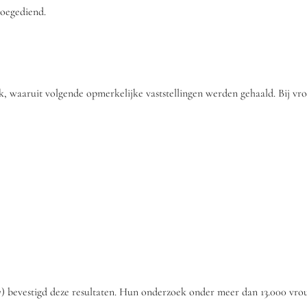
toegediend.
, waaruit volgende opmerkelijke vaststellingen werden gehaald. Bij vr
7) bevestigd deze resultaten. Hun onderzoek onder meer dan 13.000 vro