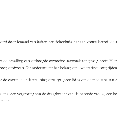
erd door iemand van buiten het ziekenhuis, het een vrouw betrof, de a
s de bevalling een verhoogde oxytocine-aanmaak tot gevolg heeft. Hierd
oeg verdween. Dit onderstreept het belang van kwalitatieve zorg tijdens
 die de continue ondersteuning verzorgt, geen lid is van de medische sta
alling, een vergroting van de draagkracht van de barende vrouw, een ko
steund.