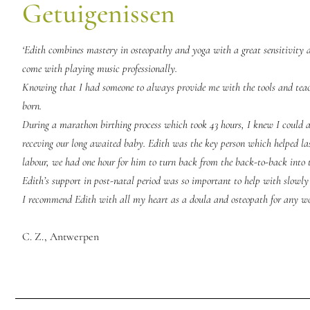
Getuigenissen
‘Edith combines mastery in osteopathy and yoga with a great sensitivity 
come with playing music professionally.
Knowing that I had someone to always provide me with the tools and teach
born.
During a marathon birthing process which took 43 hours, I knew I could al
receving our long awaited baby. Edith was the key person which helped las
labour, we had one hour for him to turn back from the back-to-back into th
Edith’s support in post-natal period was so important to help with slowly
I recommend Edith with all my heart as a doula and osteopath for any wo
C. Z., Antwerpen